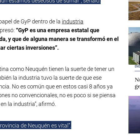
 aún estamos deseosos de sumar”, señaló.
 papel de GyP dentro de la
industria
xpresó:
“GyP es una empresa estatal que
a, y que de alguna manera se transformó en el
r ciertas inversiones”.
ENE
entina como Neuquén tienen la suerte de tener un
én la industria tuvo la suerte de que ese
Nu
g
ncia. No es común que en estos casi 8 años ya
nes no convencionales, no es poco si se piensa
 la industria”, afirmó.
rovincia de Neuquén es vital”.