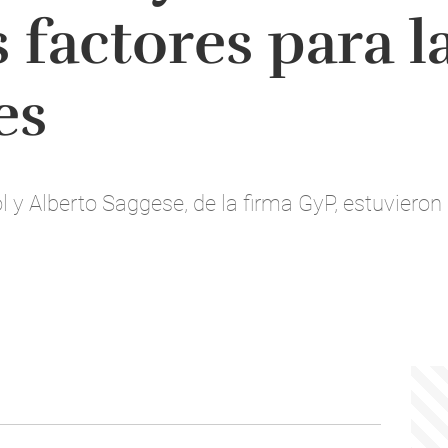
 factores para l
es
 y Alberto Saggese, de la firma GyP, estuviero