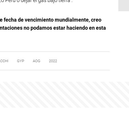
Perú o dejar el gas bajo tierra”.
ene fecha de vencimiento mundialmente, creo
ntaciones no podamos estar haciendo en esta
CCHI
GYP
AOG
2022