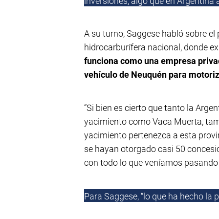
inversiones, algo que en Argentina
A su turno, Saggese habló sobre el
hidrocarburífera nacional, donde e
funciona como una empresa privad
vehículo de Neuquén para motoriza
“Si bien es cierto que tanto la Arg
yacimiento como Vaca Muerta, tambi
yacimiento pertenezca a esta provi
se hayan otorgado casi 50 concesio
con todo lo que veníamos pasando en
Para Saggese, “lo que ha hecho la p