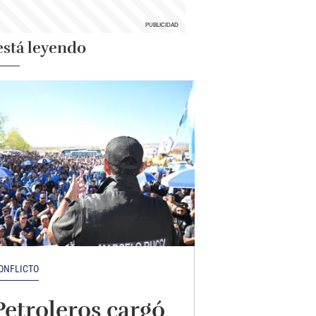
está leyendo
ONFLICTO
Petroleros cargó