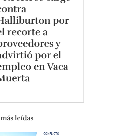
contra
Halliburton por
el recorte a
proveedores y
advirtió por el
empleo en Vaca
Muerta
 más leídas
CONFLICTO