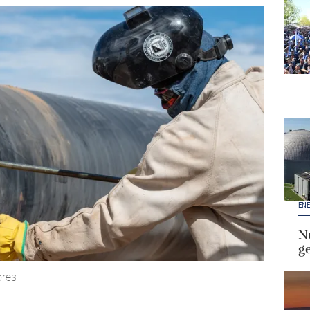
ENE
Nu
g
ores