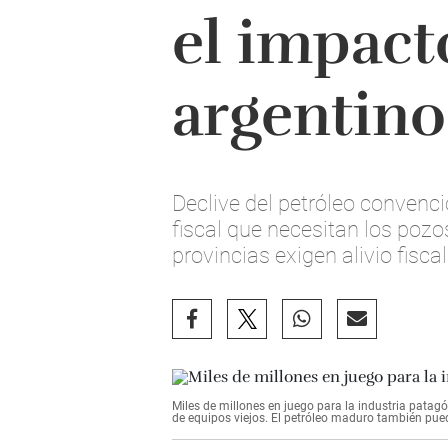
el impacto
argentino
Declive del petróleo convenci
fiscal que necesitan los pozo
provincias exigen alivio fisca
Miles de millones en juego para la industria pata
de equipos viejos. El petróleo maduro también pue