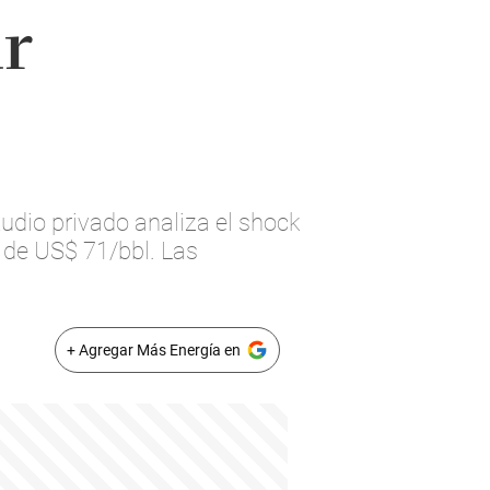
ur
tudio privado analiza el shock
e de US$ 71/bbl. Las
+ Agregar Más Energía en