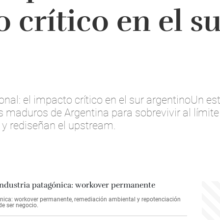
 crítico en el s
onal: el impacto crítico en el sur argentinoUn es
s maduros de Argentina para sobrevivir al límit
l y rediseñan el upstream.
gónica: workover permanente, remediación ambiental y repotenciación
de ser negocio.