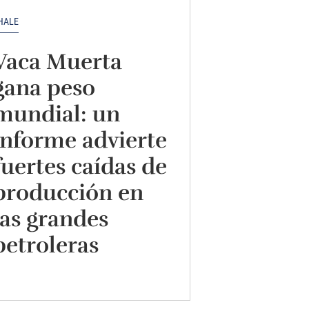
HALE
Vaca Muerta
gana peso
mundial: un
informe advierte
fuertes caídas de
producción en
las grandes
petroleras