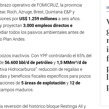
l brazo operativo de FOMICRUZ, la provincia
S
ar, Roch, Azruge, Brest, Quintana E&P y
siones por
US$ 1.259 millones
a seis años.
y proyectan
3.000 empleos directos e
diar todos los pasivos ambientales antes de
jo Plan Andes.
pozos inactivos. Con YPF controlando el 65% del
 de
56.600 bbl/d de petróleo
y
1,5 MMm³/d de
tiva Hidrocarburos”: reducción de regalías e
das y beneficios fiscales específicos para pozos
taciones de
5 áreas de explotación
y
12 de
n campos maduros.
a reversión del histórico bloque Restinga Alí y