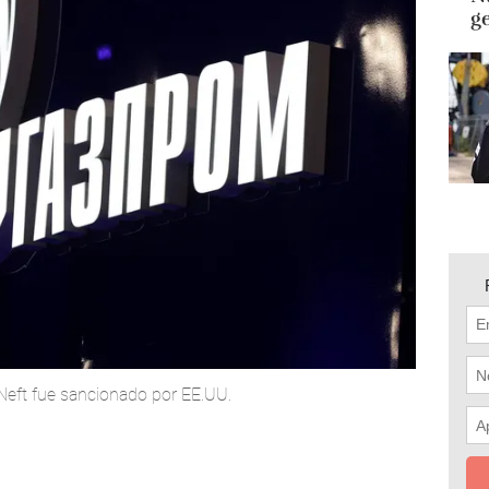
g
Neft fue sancionado por EE.UU.