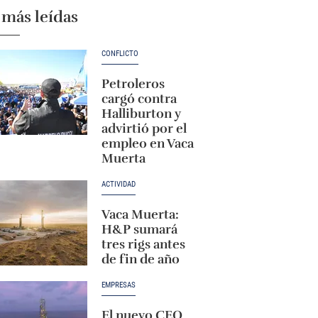
 más leídas
CONFLICTO
Petroleros
cargó contra
Halliburton y
advirtió por el
empleo en Vaca
Muerta
ACTIVIDAD
Vaca Muerta:
H&P sumará
tres rigs antes
de fin de año
EMPRESAS
El nuevo CEO