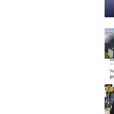
ENE
Nu
g