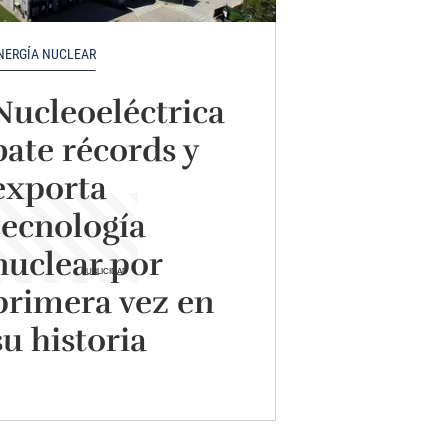
NERGÍA NUCLEAR
Nucleoeléctrica
bate récords y
exporta
tecnología
nuclear por
primera vez en
su historia