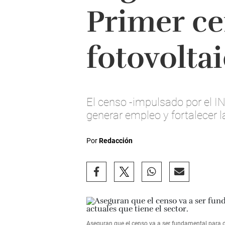
Primer ce
fotovolta
El censo -impulsado por el I
generar empleo y fortalecer 
Por
Redacción
Aseguran que el censo va a ser fundamental para de