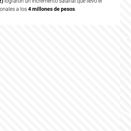
z)
lograron un incremento salarial que llevo el
ionales a los
4 millones de pesos
.