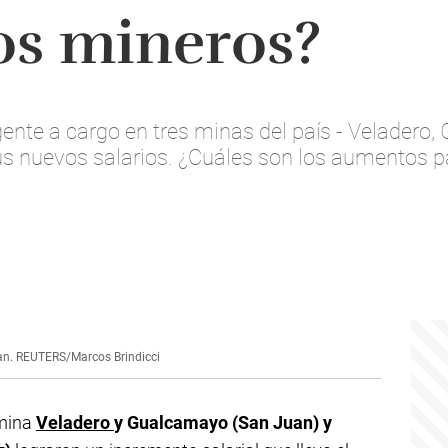
os mineros?
gente a cargo en tres minas del país - Velade
us nuevos salarios. ¿Cuáles son los aumentos 
uan. REUTERS/Marcos Brindicci
 mina
Veladero
y Gualcamayo (San Juan) y