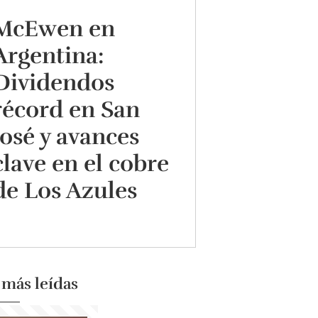
McEwen en
Argentina:
Dividendos
récord en San
José y avances
clave en el cobre
de Los Azules
 más leídas