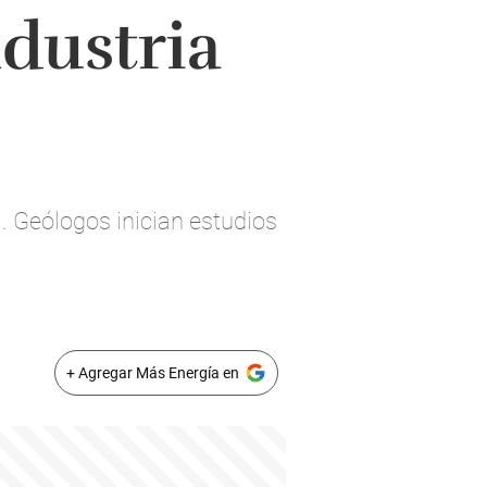
dustria
a. Geólogos inician estudios
+ Agregar Más Energía en