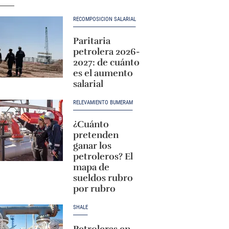
RECOMPOSICIÓN SALARIAL
Paritaria
petrolera 2026-
2027: de cuánto
es el aumento
salarial
RELEVAMIENTO BUMERAM
¿Cuánto
pretenden
ganar los
petroleros? El
mapa de
sueldos rubro
por rubro
SHALE
Petroleras en