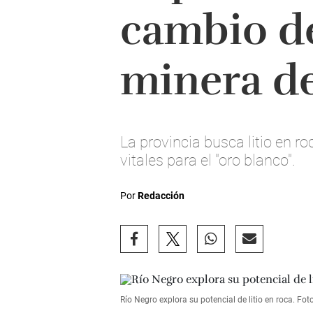
cambio de
minera de
La provincia busca litio en r
vitales para el "oro blanco".
Por
Redacción
Río Negro explora su potencial de litio en roca. Fot