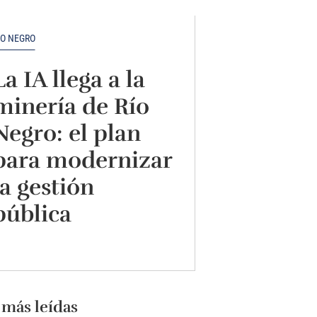
ÍO NEGRO
La IA llega a la
minería de Río
Negro: el plan
para modernizar
la gestión
pública
 más leídas