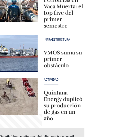
Vaca Muerta: el
top five del
primer
semestre
INFRAESTRUCTURA
VMOS suma su
primer
obstáculo
ACTIVIDAD
Quintana
Energy duplicó
su producción
de gas en un
año
Recibí las noticias del día en tu e-mail