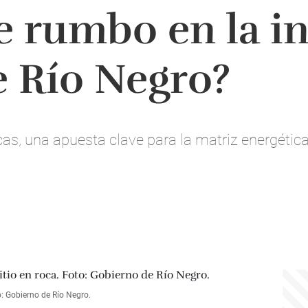
 rumbo en la in
 Río Negro?
ocas, una apuesta clave para la matriz energétic
o: Gobierno de Río Negro.