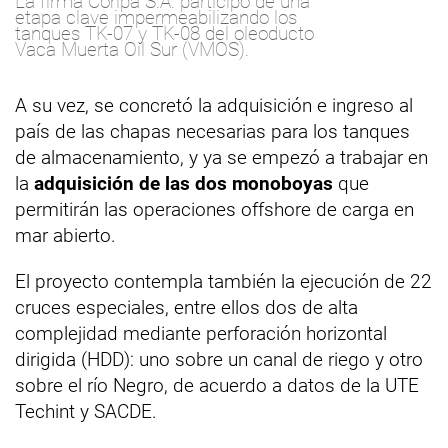
La firma Coripa S.A. participó de una
etapa clave impermeabilizando los
tanques TK-07 y TK-08 del oleoducto
Vaca Muerta Oil Sur (VMOS).
A su vez, se concretó la adquisición e ingreso al
país de las chapas necesarias para los tanques
de almacenamiento, y ya se empezó a trabajar en
la
adquisición de las dos monoboyas
que
permitirán las operaciones offshore de carga en
mar abierto.
El proyecto contempla también la ejecución de 22
cruces especiales, entre ellos dos de alta
complejidad mediante perforación horizontal
dirigida (HDD): uno sobre un canal de riego y otro
sobre el río Negro, de acuerdo a datos de la UTE
Techint y SACDE.