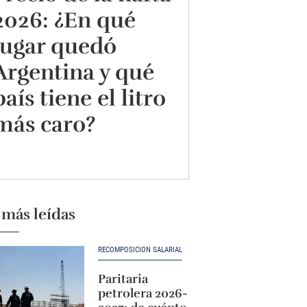
2026: ¿En qué
lugar quedó
Argentina y qué
país tiene el litro
más caro?
 más leídas
RECOMPOSICIÓN SALARIAL
Paritaria
petrolera 2026-