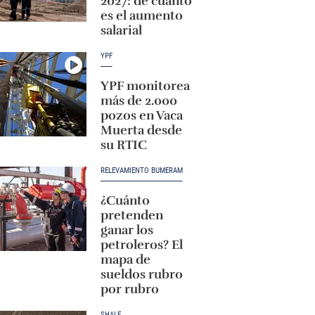
2027: de cuánto
es el aumento
salarial
YPF
YPF monitorea
más de 2.000
pozos en Vaca
Muerta desde
su RTIC
RELEVAMIENTO BUMERAM
¿Cuánto
pretenden
ganar los
petroleros? El
mapa de
sueldos rubro
por rubro
SHALE