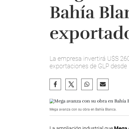
Bahía Bla
exportad
La empresa invertirá U$S 260
exportaciones de GLP desde 
Mega avanza con su obra en Bahía Blanca.
La ampliación industrial que
Mega