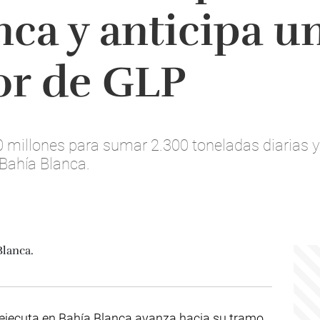
nca y anticipa un
or de GLP
 millones para sumar 2.300 toneladas diarias y
Bahía Blanca.
ejecuta en Bahía Blanca avanza hacia su tramo