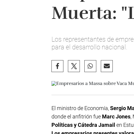
Muerta: "
Los representantes de empre
para el desarrollo nacional.
El ministro de Economía,
Sergio M
donde el anfitrión fue
Marc Jones
,
Políticas y Cátedra Jamail
en Estu
Los empresarios presentes valorar