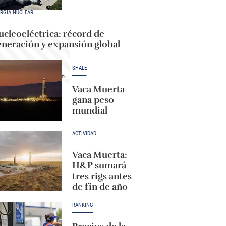
RGÍA NUCLEAR
cleoeléctrica: récord de
eneración y expansión global
SHALE
Vaca Muerta
gana peso
mundial
ACTIVIDAD
Vaca Muerta:
H&P sumará
tres rigs antes
de fin de año
RANKING