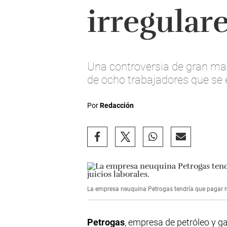
irregular
Una controversia de gran mag
de ocho trabajadores que se 
Por
Redacción
La empresa neuquina Petrogas tendría que pagar má
Petrogas
, empresa de petróleo y g