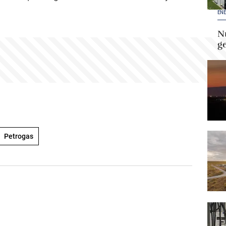
ENE
Nu
g
Petrogas