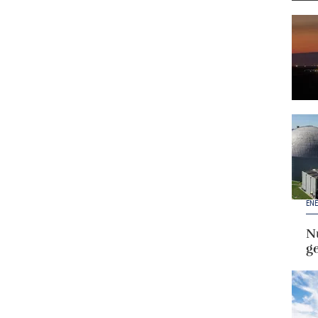
ENE
Nu
g