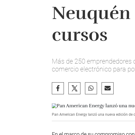
Neuquén 
cursos
Más de 250 emprendedores co
comercio electrónico para po
Pan American Energy lanzó una nueva edición de 
En el marco de su compromiso con