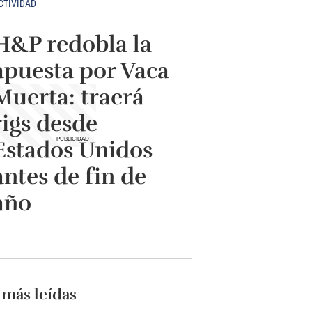
CTIVIDAD
H&P redobla la
apuesta por Vaca
Muerta: traerá
rigs desde
Estados Unidos
antes de fin de
año
 más leídas