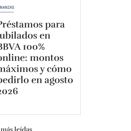
INANZAS
Préstamos para
jubilados en
BBVA 100%
online: montos
máximos y cómo
pedirlo en agosto
2026
 más leídas