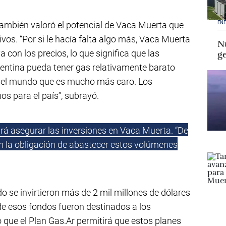
ENE
 también valoró el potencial de Vaca Muerta que
vos. “Por si le hacía falta algo más, Vaca Muerta
Nu
con los precios, lo que significa que las
g
gentina pueda tener gas relativamente barato
y el mundo que es mucho más caro. Los
os para el país”, subrayó.
ará asegurar las inversiones en Vaca Muerta. “De
n la obligación de abastecer estos volúmenes
 se invirtieron más de 2 mil millones de dólares
de esos fondos fueron destinados a los
 que el Plan Gas.Ar permitirá que estos planes