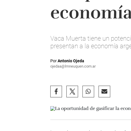
economí
Vaca Muerta tiene un potencia
presentan a la economía arge
Por
Antonio Ojeda
ojedaa@lmneuquen.com.ar