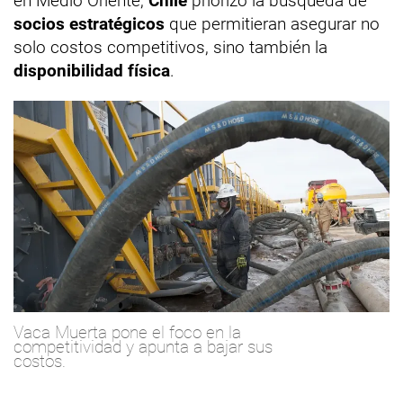
en Medio Oriente,
Chile
priorizó la búsqueda de
socios estratégicos
que permitieran asegurar no
solo costos competitivos, sino también la
disponibilidad física
.
Vaca Muerta pone el foco en la
competitividad y apunta a bajar sus
costos.