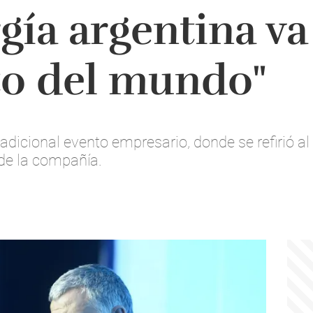
gía argentina va
to del mundo"
radicional evento empresario, donde se refirió a
de la compañía.