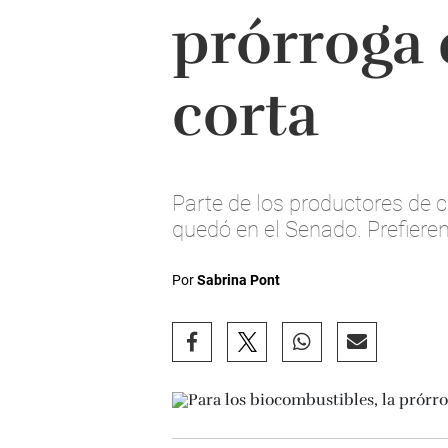
prórroga 
corta
Parte de los productores de 
quedó en el Senado. Prefiere
Por
Sabrina Pont