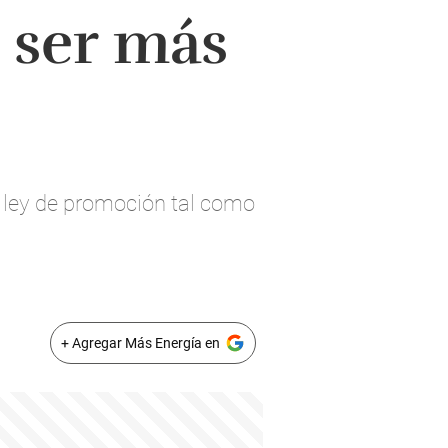
a ser más
a ley de promoción tal como
+ Agregar Más Energía en