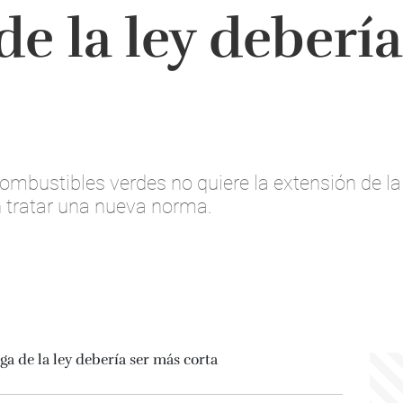
de la ley deberí
combustibles verdes no quiere la extensión de l
n tratar una nueva norma.