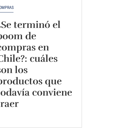
OMPRAS
¿Se terminó el
boom de
compras en
Chile?: cuáles
son los
productos que
todavía conviene
traer