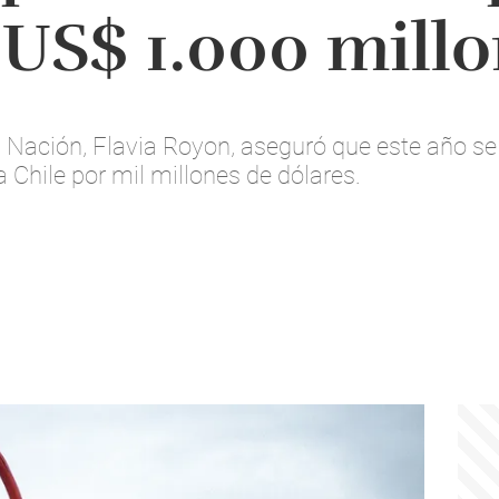
 US$ 1.000 mill
la Nación, Flavia Royon, aseguró que este año s
 Chile por mil millones de dólares.