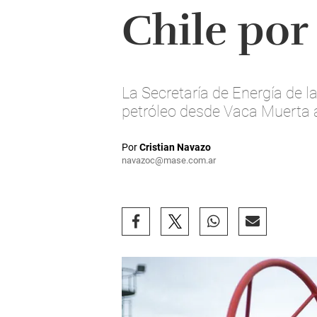
Chile por
La Secretaría de Energía de 
petróleo desde Vaca Muerta a
Por
Cristian Navazo
navazoc@mase.com.ar