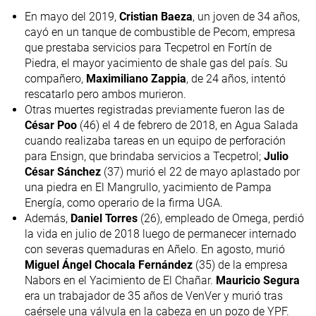
En mayo del 2019,
Cristian Baeza
, un joven de 34 años,
cayó en un tanque de combustible de Pecom, empresa
que prestaba servicios para Tecpetrol en Fortín de
Piedra, el mayor yacimiento de shale gas del país. Su
compañero,
Maximiliano
Zappia
, de 24 años, intentó
rescatarlo pero ambos murieron.
Otras muertes registradas previamente fueron las de
César Poo
(46) el 4 de febrero de 2018, en Agua Salada
cuando realizaba tareas en un equipo de perforación
para Ensign, que brindaba servicios a Tecpetrol;
Julio
César Sánchez
(37) murió el 22 de mayo aplastado por
una piedra en El Mangrullo, yacimiento de Pampa
Energía, como operario de la firma UGA.
Además,
Daniel Torres
(26), empleado de Omega, perdió
la vida en julio de 2018 luego de permanecer internado
con severas quemaduras en Añelo. En agosto, murió
Miguel Ángel Chocala Fernández
(35) de la empresa
Nabors en el Yacimiento de El Chañar.
Mauricio Segura
era un trabajador de 35 años de VenVer y murió tras
caérsele una válvula en la cabeza en un pozo de YPF.