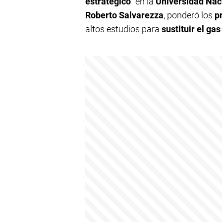
estratégico
" en la
Universidad Naci
Roberto Salvarezza
, ponderó los
p
altos estudios para
sustituir el
gas