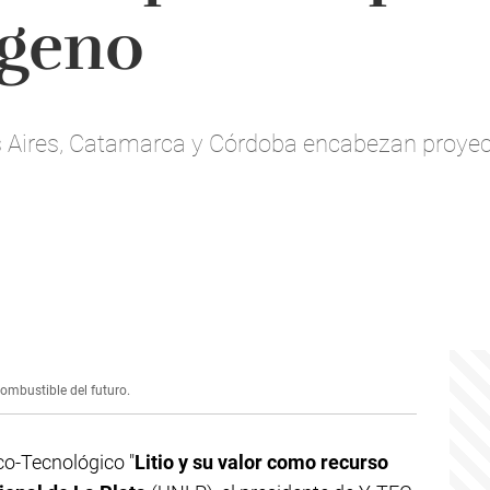
ógeno
Aires, Catamarca y Córdoba encabezan proyecto
combustible del futuro.
ico-Tecnológico "
Litio y su valor como recurso