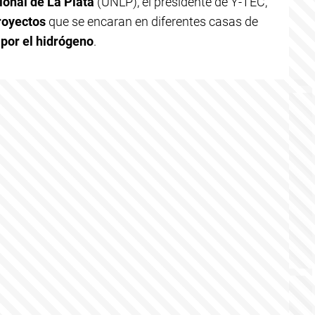
onal de La Plata
(UNLP), el presidente de Y-TEC,
royectos
que se encaran en diferentes casas de
 por el hidrógeno
.