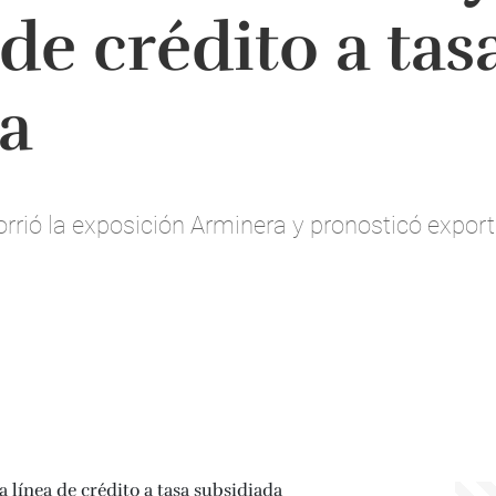
de crédito a tas
a
orrió la exposición Arminera y pronosticó expo