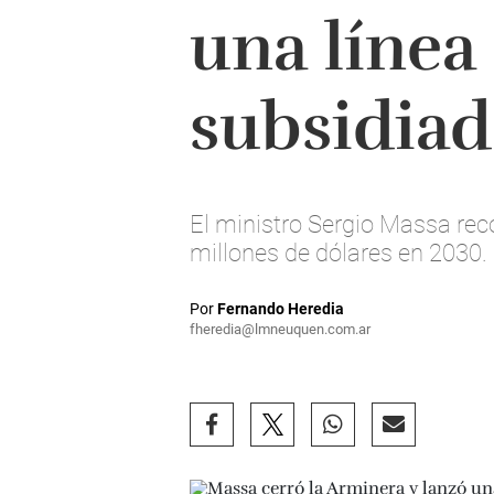
una línea 
subsidiad
El ministro Sergio Massa rec
millones de dólares en 2030.
Por
Fernando Heredia
fheredia@lmneuquen.com.ar