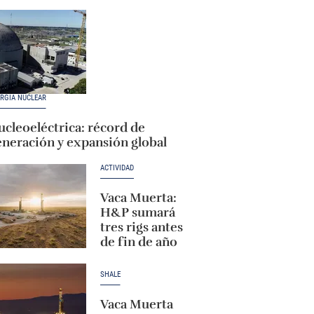
RGÍA NUCLEAR
cleoeléctrica: récord de
eneración y expansión global
ACTIVIDAD
Vaca Muerta:
H&P sumará
tres rigs antes
de fin de año
SHALE
Vaca Muerta