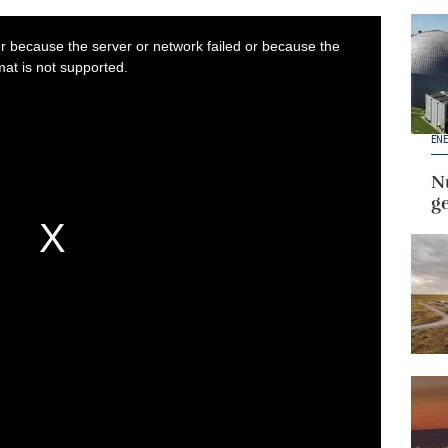
ENE
Nu
g