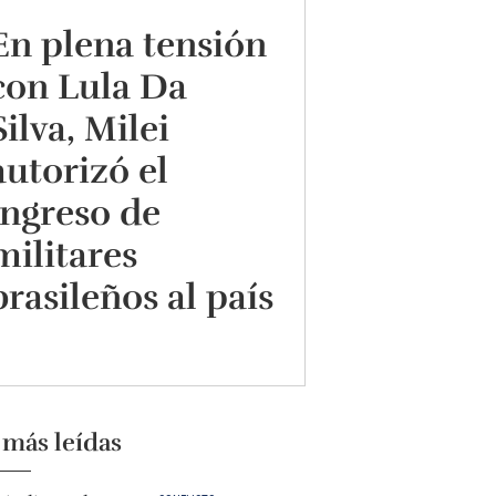
En plena tensión
con Lula Da
Silva, Milei
autorizó el
ingreso de
militares
brasileños al país
 más leídas