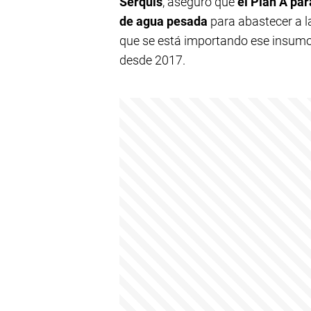
Serquis
, aseguró que
el Plan A par
de agua pesada
para abastecer a 
que se está importando ese insum
desde 2017.