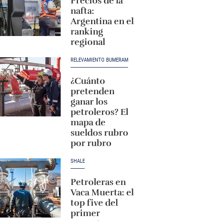
Precios de la
nafta:
Argentina en el
ranking
regional
RELEVAMIENTO BUMERAM
¿Cuánto
pretenden
ganar los
petroleros? El
mapa de
sueldos rubro
por rubro
SHALE
Petroleras en
Vaca Muerta: el
top five del
primer