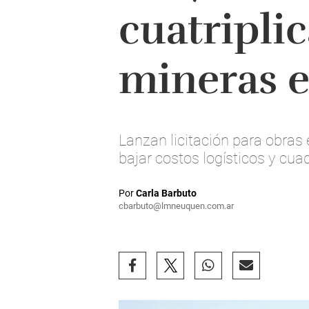
cuatripli
mineras e
Lanzan licitación para obras 
bajar costos logísticos y cua
Por
Carla Barbuto
cbarbuto@lmneuquen.com.ar