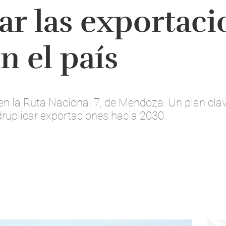
car las exportac
n el país
en la Ruta Nacional 7, de Mendoza. Un plan clav
druplicar exportaciones hacia 2030.