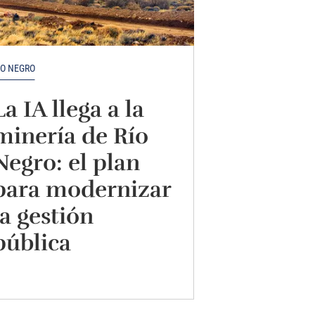
ÍO NEGRO
La IA llega a la
minería de Río
Negro: el plan
para modernizar
la gestión
pública