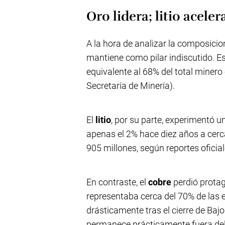
Oro lidera; litio acele
A la hora de analizar la composicio
mantiene como pilar indiscutido. E
equivalente al 68% del total miner
Secretaría de Minería).
El
litio
, por su parte, experimentó u
apenas el 2% hace diez años a cerc
905 millones, según reportes oficial
En contraste, el
cobre
perdió prota
representaba cerca del 70% de las 
drásticamente tras el cierre de Baj
permanece prácticamente fuera del 