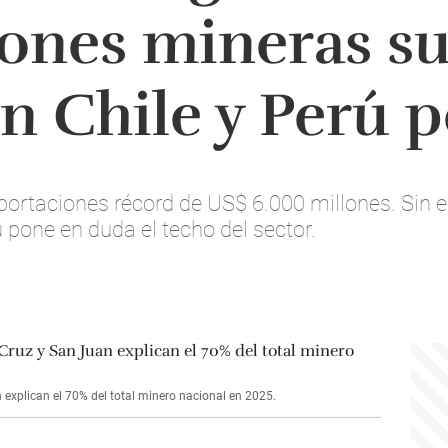
ones mineras s
n Chile y Perú p
portaciones récord de US$ 6.000 millones. Sin 
ú pone en duda el techo del sector.
explican el 70% del total minero nacional en 2025.