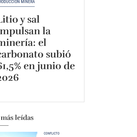
RODUCCIÓN MINERA
Litio y sal
impulsan la
minería: el
carbonato subió
61,5% en junio de
2026
 más leídas
CONFLICTO