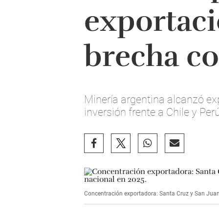
exportaci
brecha co
Minería argentina alcanzó ex
inversión frente a Chile y Per
Concentración exportadora: Santa Cruz y San Juan 