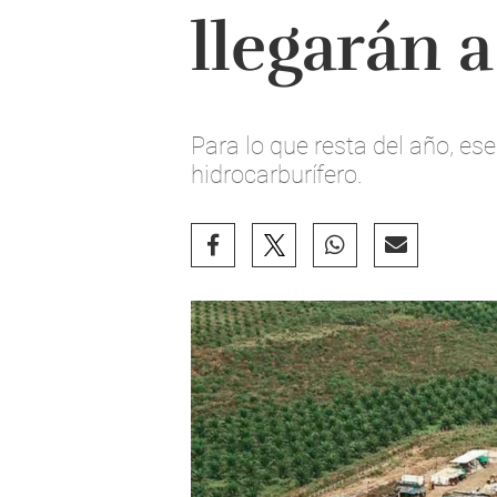
llegarán 
Para lo que resta del año, es
hidrocarburífero.