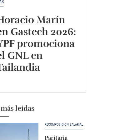
AS
Horacio Marín
en Gastech 2026:
YPF promociona
el GNL en
Tailandia
 más leídas
RECOMPOSICIÓN SALARIAL
Paritaria