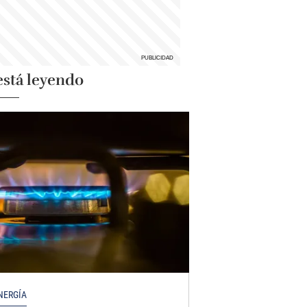
está leyendo
NERGÍA