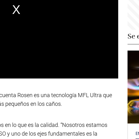
Se 
 cuenta Rosen es una tecnología MFL Ultra que
ás pequeños en los caños.
 en lo que es la calidad. “Nosotros estamos
SO y uno de los ejes fundamentales es la
E