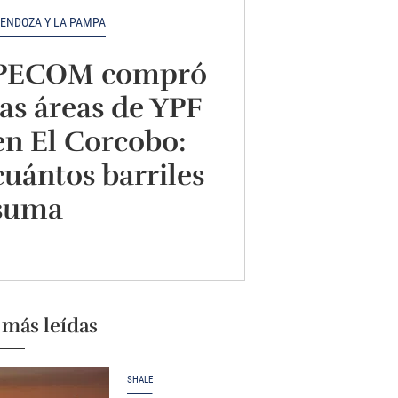
ENDOZA Y LA PAMPA
PECOM compró
las áreas de YPF
en El Corcobo:
cuántos barriles
suma
 más leídas
SHALE