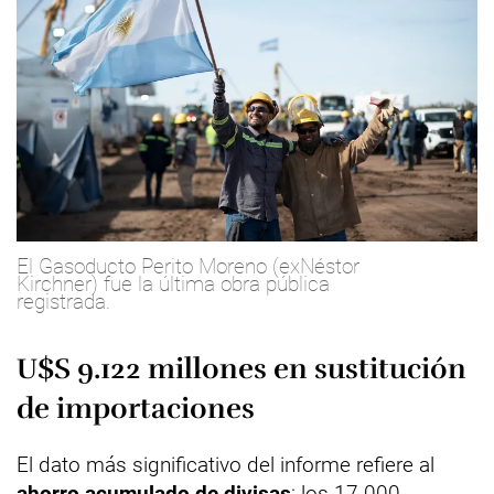
El Gasoducto Perito Moreno (exNéstor
Kirchner) fue la última obra pública
registrada.
U$S 9.122 millones en sustitución
de importaciones
El dato más significativo del informe refiere al
ahorro acumulado de divisas
: los 17.000