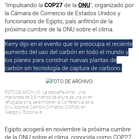
"Impulsando la
COP27
de la
ONU
", organizado por
la Cámara de Comercio de Estados Unidos y
funcionarios de Egipto, país anfitrión de la
próxima cumbre de la ONU sobre el clima.
Kerry dijo en el evento que le preocupa el reciente
aumento del uso del carbón en todo el mundo y
los planes para construir nuevas plantas de
carbón sin tecnología de captura de carbono.
FOTO DE ARCHIVO: "La pequeña Amal", una
marioneta de 3,5 metros de altura de una joven
refugiada siria, se exhibe en la Conferencia de la
ONU sobre el Cambio Climático (COP26) en
Glasgow, Escocia, el
Egipto acogerá en noviembre la próxima cumbre
de la ONU sobre el clima, conocida como COP27,