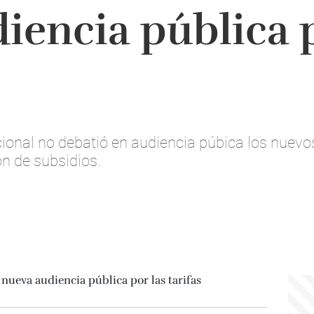
iencia pública p
ional no debatió en audiencia púbica los nuevos
n de subsidios.