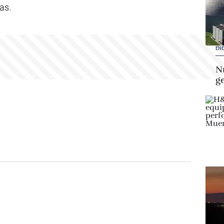
as.
ENE
Nu
g