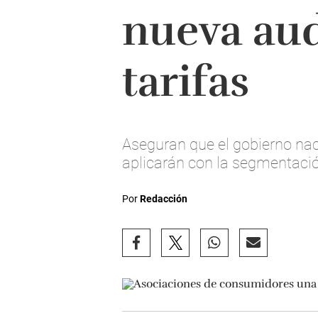
nueva aud
tarifas
Aseguran que el gobierno nac
aplicarán con la segmentació
Por
Redacción