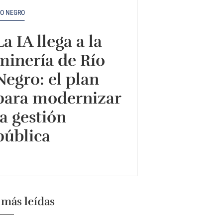
ÍO NEGRO
La IA llega a la
minería de Río
Negro: el plan
para modernizar
la gestión
pública
 más leídas