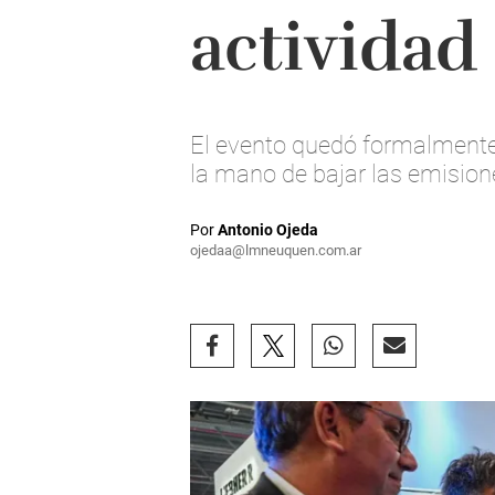
actividad
El evento quedó formalmente 
la mano de bajar las emision
Por
Antonio Ojeda
ojedaa@lmneuquen.com.ar