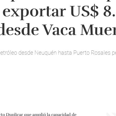
 exportar US$ 8
desde Vaca Mue
petróleo desde Neuquén hasta Puerto Rosales pe