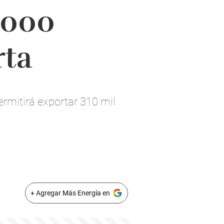
.000
rta
rmitirá exportar 310 mil
+ Agregar Más Energía en