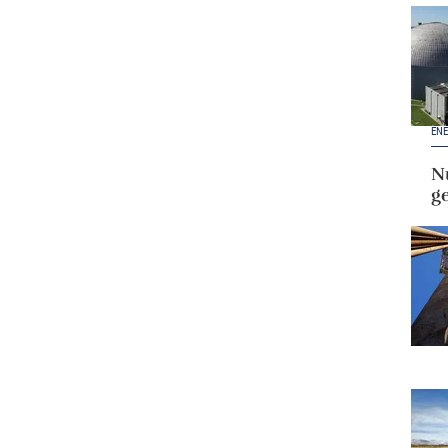
ENE
Nu
g