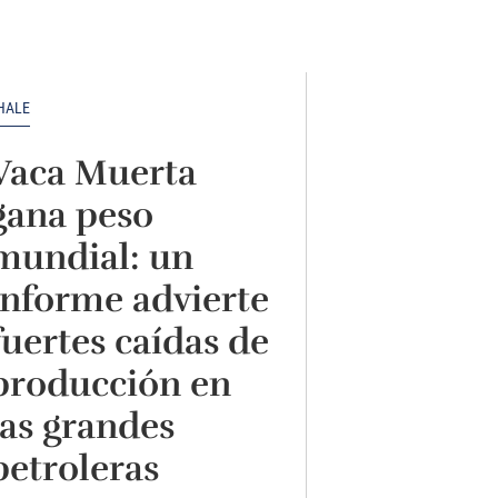
HALE
Vaca Muerta
gana peso
mundial: un
informe advierte
fuertes caídas de
producción en
las grandes
petroleras