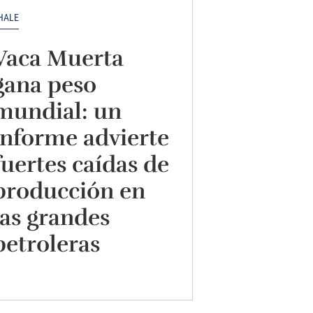
HALE
Vaca Muerta
gana peso
mundial: un
informe advierte
fuertes caídas de
producción en
las grandes
petroleras