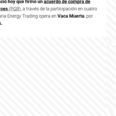
ció hoy que firmó un
acuerdo de compra de
rces
(PGR)
, a través de la participación en cuatro
uria Energy Trading opera en
Vaca Muerta
, por
s.