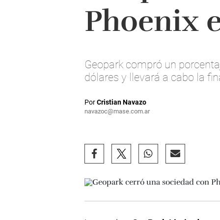
Phoenix 
Geopark compró un porcentaj
dólares y llevará a cabo la fi
Por
Cristian Navazo
navazoc@mase.com.ar