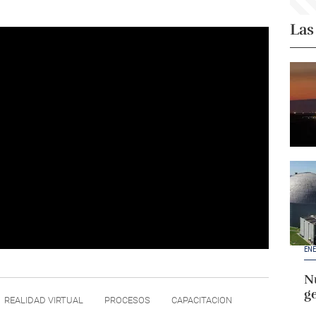
Las
ENE
Nu
g
REALIDAD VIRTUAL
PROCESOS
CAPACITACION