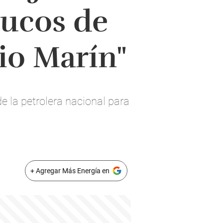
lucos de
io Marín"
e la petrolera nacional para
+ Agregar Más Energía en