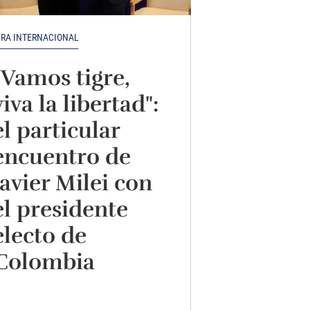
IRA INTERNACIONAL
"Vamos tigre,
viva la libertad":
el particular
encuentro de
Javier Milei con
el presidente
electo de
Colombia