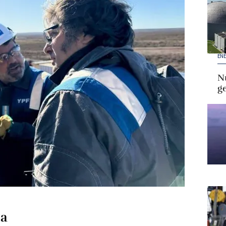
ENE
Nu
g
ta