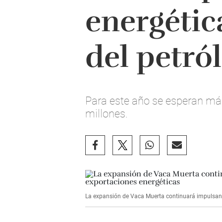
energétic
del petró
Para este año se esperan má
millones.
La expansión de Vaca Muerta continuará impulsand