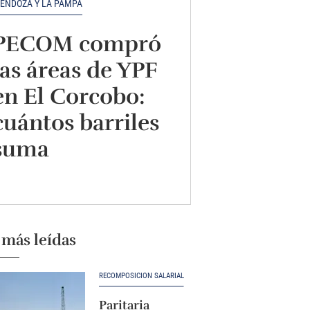
ENDOZA Y LA PAMPA
PECOM compró
las áreas de YPF
en El Corcobo:
cuántos barriles
suma
 más leídas
RECOMPOSICIÓN SALARIAL
Paritaria