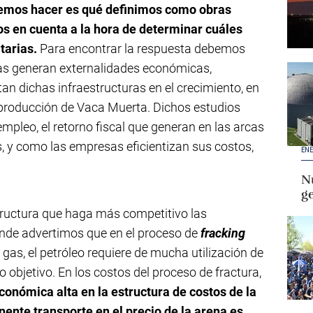
bemos hacer es qué definimos como obras
os en cuenta a la hora de determinar cuáles
itarias.
Para encontrar la respuesta debemos
ras generan externalidades económicas,
an dichas infraestructuras en el crecimiento, en
 producción de Vaca Muerta. Dichos estudios
empleo, el retorno fiscal que generan en las arcas
s, y como las empresas eficientizan sus costos,
ENE
Nu
g
tructura que haga más competitivo las
onde advertimos que en el proceso de
fracking
 gas, el petróleo requiere de mucha utilización de
 objetivo. En los costos del proceso de fractura,
conómica alta en la estructura de costos de la
nente transporte en el precio de la arena es