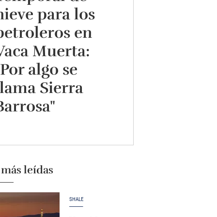
nieve para los
petroleros en
Vaca Muerta:
"Por algo se
llama Sierra
Barrosa"
 más leídas
SHALE