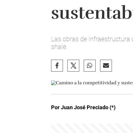
sustentab
Las obras de infraestructura q
shale.
Por Juan José Preciado (*)