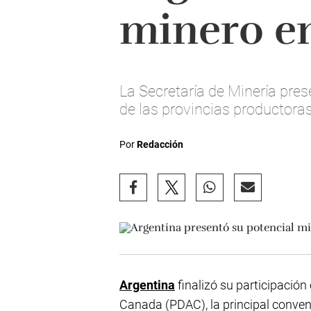
minero e
La Secretaría de Minería pres
de las provincias productora
Por
Redacción
Argentina
finalizó su participación
Canada (PDAC), la principal conve