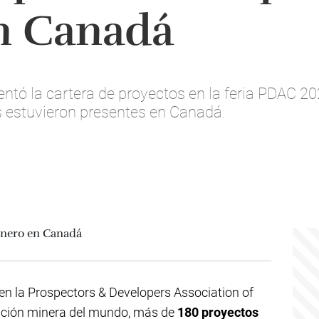
n Canadá
entó la cartera de proyectos en la feria PDAC 2
s estuvieron presentes en Canadá.
 en la Prospectors & Developers Association of
nción minera del mundo, más de
180 proyectos