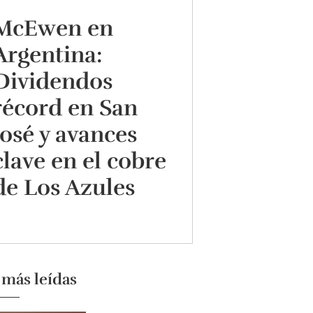
McEwen en
Argentina:
Dividendos
récord en San
José y avances
clave en el cobre
de Los Azules
 más leídas