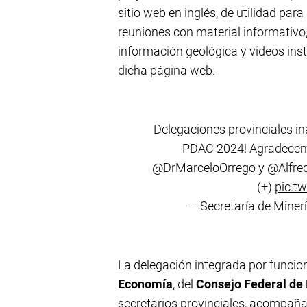
sitio web en inglés, de utilidad par
reuniones con material informativo,
información geológica y videos ins
dicha página web.
Delegaciones provinciales in
PDAC 2024! Agradecemo
@DrMarceloOrrego
y
@Alfre
(+)
pic.t
— Secretaría de Mine
La delegación integrada por funcio
Economía
, del
Consejo Federal de 
secretarios provinciales, acompaña