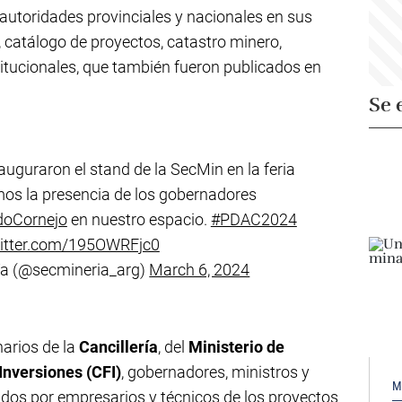
a autoridades provinciales y nacionales en sus
 catálogo de proyectos, catastro minero,
titucionales, que también fueron publicados en
Se 
auguraron el stand de la SecMin en la feria
s la presencia de los gobernadores
doCornejo
en nuestro espacio.
#PDAC2024
witter.com/195OWRFjc0
ría (@secmineria_arg)
March 6, 2024
narios de la
Cancillería
, del
Ministerio de
Inversiones (CFI)
, gobernadores, ministros y
M
dos por empresarios y técnicos de los proyectos