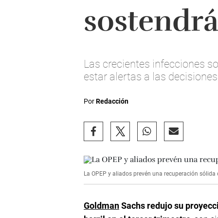
sostendrá
Las crecientes infecciones s
estar alertas a las decisione
Por
Redacción
La OPEP y aliados prevén una recuperación sólida
Goldman
Sachs redujo su proyecci