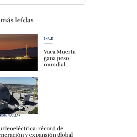
 más leídas
SHALE
Vaca Muerta
gana peso
mundial
RGÍA NUCLEAR
cleoeléctrica: récord de
eneración y expansión global