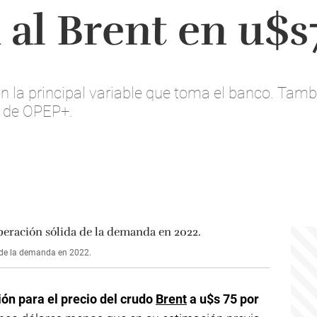
 al Brent en u$s
on la principal variable que toma el banco. Tam
s de OPEP+.
 de la demanda en 2022.
ón para el precio del crudo
Brent
a u$s 75 por