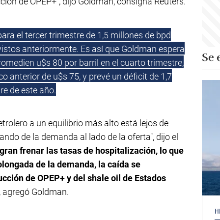
ción de OPEP+", dijo Goldman, consigna Reuters.
ara el tercer trimestre de 1,5 millones de bpd
evistos anteriormente. Es así que Goldman espera
Se 
romedien u$s 80 por barril en el cuarto trimestre,
 anterior de u$s 75, y prevé un déficit de 1,7
re de este año.
rolero a un equilibrio más alto está lejos de
ando de la demanda al lado de la oferta", dijo el
gran frenar las tasas de hospitalización, lo que
olongada de la demanda, la caída se
ción de OPEP+ y del shale oil de Estados
, agregó Goldman.
H