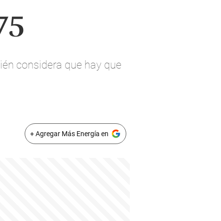
75
bién considera que hay que
+ Agregar Más Energía en