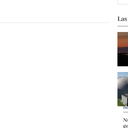
Las
ENE
Nu
g