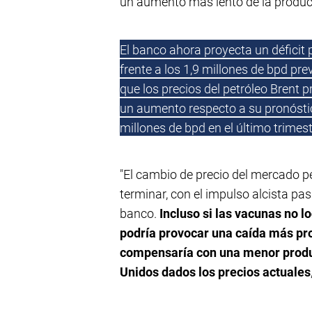
un aumento más lento de la produc
El banco ahora proyecta un déficit p
frente a los 1,9 millones de bpd pr
que los precios del petróleo Brent p
un aumento respecto a su pronóstico
millones de bpd en el último trimest
"El cambio de precio del mercado pet
terminar, con el impulso alcista pas
banco.
Incluso si las vacunas no lo
podría provocar una caída más pr
compensaría con una menor produc
Unidos dados los precios actuales