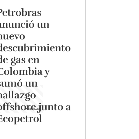
Petrobras
anunció un
nuevo
descubrimiento
de gas en
Colombia y
sumó un
hallazgo
offshore junto a
Ecopetrol