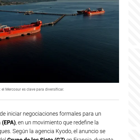
l Mercosur es clave para diversificar.
de iniciar negociaciones formales para un
 (EPA)
, en un movimiento que redefine la
ues. Según la agencia Kyodo, el anuncio se
del
Grupo de los Siete (G7)
en Francia, durante