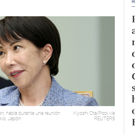
H
ón, habla durante una reunión
Kiyoshi Ota/Pool vía
okio, Japón.
REUTERS