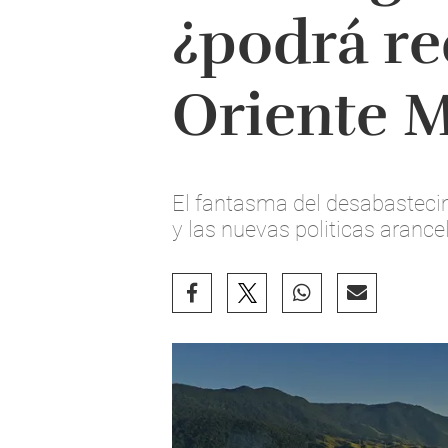
¿podrá re
Oriente 
El fantasma del desabastecim
y las nuevas politicas arancel