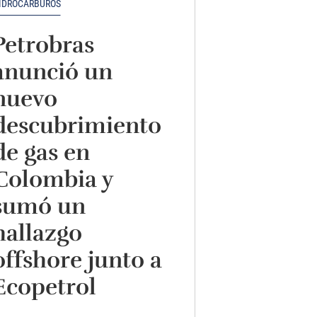
IDROCARBUROS
Petrobras
anunció un
nuevo
descubrimiento
de gas en
Colombia y
sumó un
hallazgo
offshore junto a
Ecopetrol