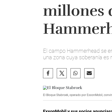
millones 
Hammerh
El campo Hammerhead se encue
una zona cuya soberanía es 
El Bloque Stabroek, operado por ExxonMobil, convir
ExxonMobil y sus socios anunciar