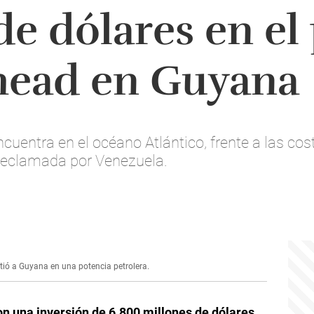
de dólares en el
ead en Guyana
ntra en el océano Atlántico, frente a las costa
reclamada por Venezuela.
tió a Guyana en una potencia petrolera.
on una inversión de
6.800 millones de dólares