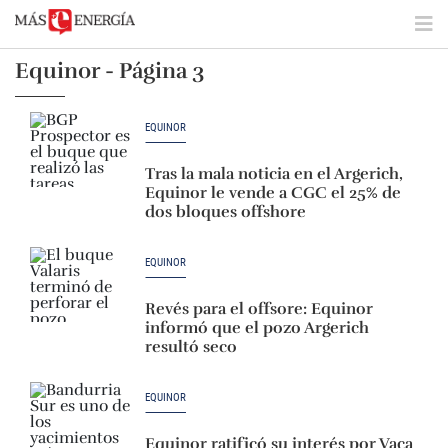
Equinor - Página 3
EQUINOR
Tras la mala noticia en el Argerich,
Equinor le vende a CGC el 25% de
dos bloques offshore
EQUINOR
Revés para el offsore: Equinor
informó que el pozo Argerich
resultó seco
EQUINOR
Equinor ratificó su interés por Vaca