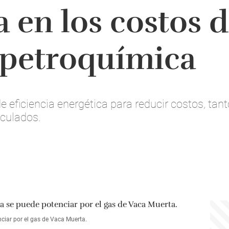
 en los costos d
 petroquímica
e eficiencia energética para reducir costos, tant
nculados.
ciar por el gas de Vaca Muerta.