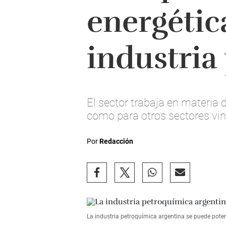
energética
industria
El sector trabaja en materia d
como para otros sectores vi
Por
Redacción
La industria petroquímica argentina se puede poten