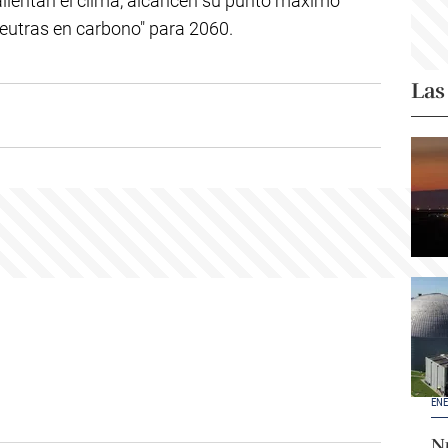
alientan el clima, alcancen su punto máximo
neutras en carbono" para 2060.
Las
ENE
Nu