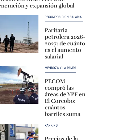
eneración y expansión global
RECOMPOSICIÓN SALARIAL
Paritaria
petrolera 2026-
2027: de cuánto
es el aumento
salarial
MENDOZA Y LA PAMPA
PECOM
compró las
áreas de YPF en
El Corcobo:
cuántos
barriles suma
RANKING
Precios de la