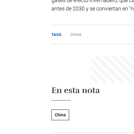
gases de efecto invernadero, que c
antes de 2030 y se conviertan en "
TAGS
CHINA
En esta nota
China