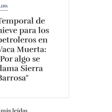
LERTA
Temporal de
nieve para los
petroleros en
Vaca Muerta:
"Por algo se
llama Sierra
Barrosa"
 más leídas