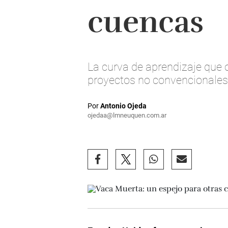
cuencas
La curva de aprendizaje que 
proyectos no convencionales 
Por
Antonio Ojeda
ojedaa@lmneuquen.com.ar