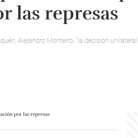
r las represas
quén, Alejandro Monteiro, "la decisión unilatera