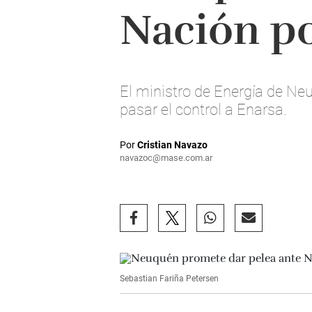
Nación po
El ministro de Energía de Neu
pasar el control a Enarsa.
Por
Cristian Navazo
navazoc@mase.com.ar
Sebastian Fariña Petersen