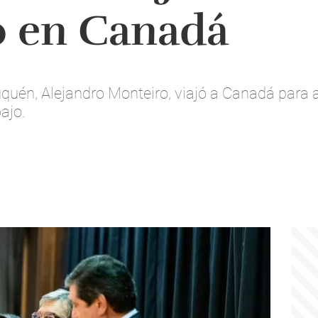
o en Canadá
quén, Alejandro Monteiro, viajó a Canadá para a
ajo.