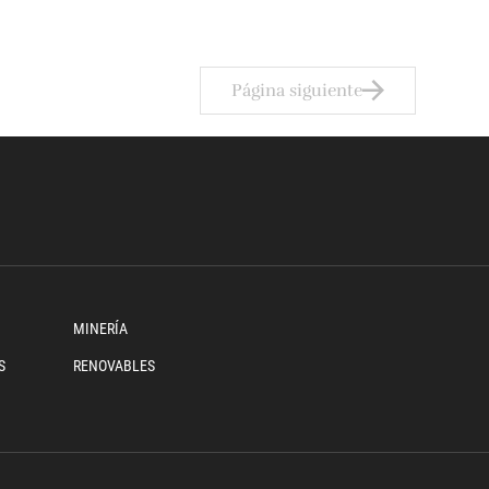
Página siguiente
MINERÍA
S
RENOVABLES